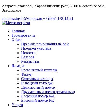
Астраханская обл., Харабалинский р-он, 2500 м севернее от с.
Заволжское
adm-mvstrech@yandex.ru
+7 (906) 178-13-21
Главная
Бронирование
О базе
Правила прибывания на базе
Продажа участков
Новости
Галерея
Реквизиты
Номера
Бревенчатый коттедж
Терем
Семейный коттедж
Рыбацкий коттедж
Двухместный номер
Двухместный номер (семейный)
Егерский номер №1
Егерский номер №2
Услуги