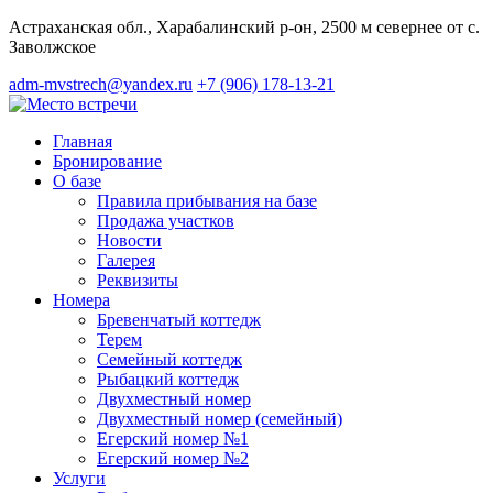
Астраханская обл., Харабалинский р-он, 2500 м севернее от с.
Заволжское
adm-mvstrech@yandex.ru
+7 (906) 178-13-21
Главная
Бронирование
О базе
Правила прибывания на базе
Продажа участков
Новости
Галерея
Реквизиты
Номера
Бревенчатый коттедж
Терем
Семейный коттедж
Рыбацкий коттедж
Двухместный номер
Двухместный номер (семейный)
Егерский номер №1
Егерский номер №2
Услуги